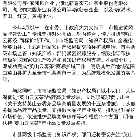
有限公司等4家团风企业，湖北蕲春雾云山茶业股份有限公
司、湖北驹龙园茶业有限公司等4家蕲春企业，以及6家浠水、
罗田、红安、黄梅企业。
今年4月以来，在市委、市政府大力支持下，市推进黄冈
品牌建设工作专班坚持对外开放、对内整合，倾力推进“英山
云雾茶”商标扩域工作。市市场监管局（知识产权局）全程指
导英山县，正式向国家知识产权局提交商标扩域申请。市县两
级市场监管（知识产权）部门紧密跟踪服务，细致指导帮扶，
积极争取国家知识产权局和省知识产权局支持。不到3个月，
即成功完成“英山云雾茶”商标扩域工作，明确其生产地域范围
由英山县扩大至全市七县两市一区，为品牌规模化发展夯实基
础。
与此同时，市市场监管局（知识产权局）以小切口、大纵
深促进“英山云雾茶”品牌高质量发展。立足职能职责，出台
《关于支持英山云雾茶品牌高质量发展的十五条措施》，从服
务提高品牌产品质量、支持做大品牌产业规模、推动提升品牌
市场价值、依法维护品牌竞争秩序等4个维度15个方面，明确
扶持“英山云雾茶”产业高质量发展举措。
市县两级市场监管（知识产权）部门还将密切关注“英山