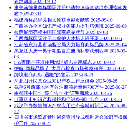
题培训班
2025-09-12
事关马德里商标国际注册申请快速审查这项办理指南发
布
2025-09-11
福建商标品牌亮相太原获卓越贡献奖
2025-09-10
广西举办全区知识产权业务能力提升培训班
2025-09-09
拉萨展团亮相中国国际商标品牌节
2025-09-08
广西商标国际注册与保护人才培训班开班
2025-09-05
江苏省东海县市场监管局大力培育商标品牌
2025-09-04
黑龙江大庆一男子犯假冒注册商标罪获刑四年
2025-09-
03
555家陇企获准使用地理标志专用标志
2025-09-02
护航“商标品牌节”太原市检查市场价格秩序
2025-09-01
跨境电商商标“遇险”的警示
2025-08-29
河北召开民营企业知识产权工作座谈会
2025-08-28
截至6月西部地区有效注册商标量逾700万件
2025-08-27
南都获中国“一级广告企业”证明商标
2025-08-26
《重庆市知识产权保护和促进条例》出台
2025-08-25
武汉举办数据知识产权应用生态金融创新活动
2025-08-
22
四川省市场监督管理局巡查指导成都世运会知识产权保
护工作
2025-08-21