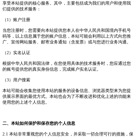
享受
本站
提供的核心服务。其中，主要包括成为我们的用户和使用我
们提供的技术服务：
（
1）账户注册
当您注册时，您需要向
本站
提供您本人在中华人民共和国境内手机号
码等，
以上
信息属于您的账户信息，
本站
可能会利用
以
上方式向您推
广、宣传
网站服务
、邮寄业务通知（含发票）或与您进行业务沟通。
（
2）实名认证
根据中华人民共和国法律，在您使用具体的技术服务时，您应通过您
的账号提供您的真实身份信息，完成账户实名认证。
（
3）用户搜索
本站
可能会收集您使用
本站
的服务的设备信息、浏览器类型来为您提
供展示界面的最优方式。
本站
也会为了不断改进和优化上述的功能来
使用您的上述个人信息。
二、
本站
如何保护和保存您的个人信息
2.1
本站
非常重视
您的
个人信息安全，并采取一切合理可行的措施，保