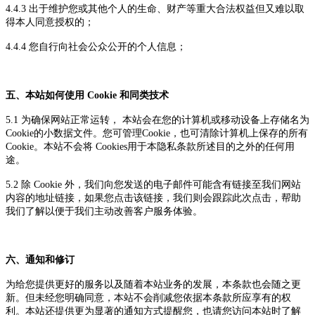
4.4.3 出于维护您或其他个人的生命、财产等重大合法权益但又
难以取
得
本人同意
授权
的；
4.4.4 您自行向社会公众公开的个人信息；
五、
本站
如何使用
Cookie 和同类技术
5.1 为确保网站正常运转，
本站
会在您的计算机或移动设备上存储名为
Cookie的小数据文件。您可管理Cookie，也可清除计算机上保存的所有
Cookie。
本站
不会将
Cookies用于本隐私条款所述目的之外的任何用
途。
5.2 除 Cookie 外，我们向您发送的电子邮件可能含有链接至我们网站
内容的地址链接，如果您点击该链接，我们则会跟踪此次点击，帮助
我们了解以便于我们主动改善客户服务体验。
六、通知和修订
为给您提供更好的服务以及随着
本站
业务的发展，
本条款
也会随之更
新。但未经您明确同意，
本站
不会削减您依据
本条款
所应享有的权
利。
本站
还提供更为显著的通知方式提醒您，也请您访问
本站
时了解