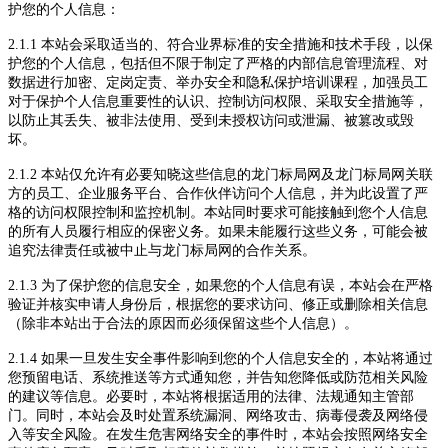
护您的个人信息：
2.1.1
本站
会采取适当的、符合业界标准的安全措施和技术手段，以保
护您的个人信息，包括但不限于制定了严格的内部信息管理流程、对
数据进行加密、定岗定责、举办安全和隐私保护培训课程，加强员工
对于保护个人信息重要性的认识、控制访问权限、采取安全措施等，
以防止其丢失、被非法使用、受到未授权访问或泄漏、被篡改或毁
坏。
2.1.2
本站
仅允许有必要知晓这些信息的
龙门标局网
及
龙门标局
网关联
方的员工、
企业服务平台、
合作伙伴访问个人信息，并为此设置了严
格的访问权限控制和监控机制。
本站
同时要求可能接触到您个人信息
的所有人员履行相应的保密义务。如果未能履行这些义务，可能会被
追究法律责任或被中止与
龙门标局
网的合作关系。
2.1.3 为了保护您的信息安全，如果您的个人信息有误，
本站
会在严格
验证并核实申请人身份后，根据您的要求访问、修正或删除相关信息
（除非
本站
出于合法的原因而必须保留这些个人信息）。
2.1.4 如果一旦发生安全事件影响到您的个人信息安全的，
本站
将通过
您预留电话、系统推送等方式通知您，并告知您降低或防范相关风险
的建议等信息。必要时，
本站
将根据适用的法律、法规通知主管部
门。同时，
本站
会及时处置系统漏洞、网络攻击、病毒侵袭及网络侵
入等安全风险。在发生危害网络安全的事件时，
本站
会按照网络安全