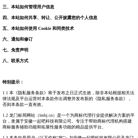
三、本站如何管理用户信息
四、本站如何共享、转让、公开披露您的个人信息
五、本站如何使用
Cookie 和同类技术
六、通知和修订
七、免责声明
八、联系方式
特别提示：
1.1
本《隐私
服务
条款
》将于发布之日正式生效，除非
本站
根据相关法
律法规及平台运营对
本条款
作出调整并发布新的
《
隐私
服务
条款
》
，
否则
本条款
一直有效。
1.2 龙门标局网站（lmbj.cn）是一个为商标代理行业提供解决方案的平
台，隶属于安徽一起吧科技有限公司。
专注于帮助
商标代理机构搭建
商标服务辅助功能和拓展性服务功能
的精品
提供
平台。
1.3
本
条款
是用户（以下也称
“您”）与
安徽一起吧科技有限公司及龙门