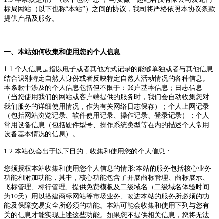
标局网站
（以下也称
“
本站
”）之间的协议，我司将严格依照本协议条款
提供产品及服务。
一、
本站
如何收集和使用您的个人信息
1.1 个人信息是指以电子或者其他方式记录的能够单独或者与其他信息
结合识别特定自然人身份或者反映特定自然人活动情况的各种信息。
本条款
中涉及的个人信息包括但不限于：账户基本信息；日志信息
（当您使用我们的网站或客户端提供的服务时，我们会自动收集您对
我们服务的详细使用情况，作为有关网络日志保存）；个人上网记录
（包括网站浏览记录、软件使用记录、操作记录、登录记录）；个人
常用设备信息（包括硬件型号、操作系统类型等在内的描述个人常用
设备基本情况的信息）。
1.2
本站
仅会出于以下目的，收集和使用您的个人信息：
您须授权
本站
收集和使用您个人信息的情形
:
本站
的服务包括核心业务
功能和附加功能，其中，核心功能包含了
开展商标管理、商标展示、
飞标管理、标行管理、提供免费模板及二级域名（二级域名体验时间
为
10天）用以搭建商标网站等市场业务
、改进
本站
的服务所必须的功
能及保障交易安全所必须的功能。
本站
可能会收集和使用下列与您有
关的信息才能实现上述这些功能。如果您不提供相关信息，您将无法