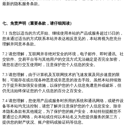
最新的隐私
服务
条款
。
七、免责声明（重要条款，请仔细阅读）
7.1 当您以适当的方式开始、继续使用
本站
的产品或服务超过
15日的，
您未通过适当的方式联系
本站
并表达相反意见的，
本站
将视为您充分
理解并同意本条款。
7.2 请您理解，互联网并非绝对安全的环境，电子邮件、即时通讯、社
交软件、交易平台等与其他用户的交流方式无法确定是否完全加密，
请您在进行交互使用时，注意保护您个人信息的安全。
7.3 请您理解，由于计算机及互联网技术的飞速发展及同步速度的限
制，可能存在或出现各种恶意或非恶意的攻击手段。虽然
本站
持续致
力于提升和加强安全措施，以保护您的个人信息免遭意外或破坏，但
仍无法始终保证您的个人信息的百分之百安全。
7.4 请您理解，您使用产品或服务时所用的系统和通讯网络，或硬件设
备等
本站
均无法控制，请您了解并注意保护您的个人信息安全。除非
本隐私条款有其他规定，为了保护您的账户安全，
本站
特别提醒您不
要通过公共网络，向
本站
或任何以
本站
名义为您提供服务的第三方，
提供您的财产状况、账户密码或验证码等信息。