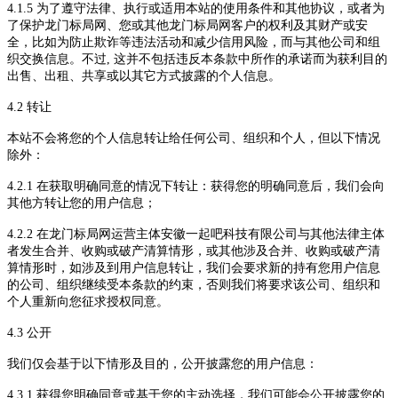
4.1.5 为了遵守法律、执行或适用
本站
的使用条件和其他协议，或者为
了保护
龙门标局
网、您或其他
龙门标局
网客户的权利及其财产或安
全，比如为防止欺诈等违法活动和减少信用风险，而与其他公司和组
织交换信息。不过
, 这并不包括违反
本条款
中所作的承诺而为获利目的
出售、出租、共享或以其它方式披露的个人信息。
4.2 转让
本站
不会将您的个人信息转让给任何公司、组织和个人，但以下情况
除外：
4.2.1 在获取明确同意的情况下转让：获得您的明确同意后，我们会向
其他方转让您的用户信息；
4.2.2 在
龙门标局网
运营主体
安徽一起吧
科技有限公司与其他法律主体
者发生合并、收购或破产清算情形，或其他涉及合并、收购或破产清
算情形时，如涉及到用户信息转让，我们会要求新的持有您用户信息
的公司、组织继续受本条款的约束，否则我们将要求该公司、组织和
个人重新向您征求授权同意。
4.3 公开
我们仅会
基于
以下
情形及目的
，公开披露您的用户信息：
4.3.1 获得您明确同意或基于您的主动选择，我们可能会公开披露您的