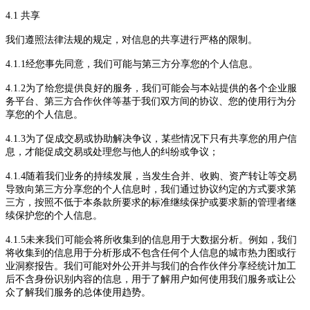
4.1 共享
我们遵照法律法规的规定，对信息的
共
享进行严格的限制。
4.
1
.1
经您事先同意，我们可能与第三方分享您的个人信息。
4.1.
2为了给您提供良好的服务，我们可能会与
本站提供的各个企业服
务平台、
第三方合作伙伴
等
基于我们双方间的协议
、
您的使用行为
分
享您的个人信息。
4.1.3
为了促成交易或协助解决争议，某些情况下只有共享您的用户信
息，才能促成交易或处理您与他人的纠纷或争议；
4.1.4
随着我们业务的持续发展，当发生合并、收购、资产转让等交易
导致向第三方分享您的个人信息时，我们通过协议约定的方式要求第
三方，按照不低于本条款所要求的标准继续保护或要求新的管理者继
续保护您的个人信息。
4
.1.5未来
我们
可能
会将所收集到的信息用于大数据分析。例如，我们
将收集到的信息用于分析形成不包含任何个人信息的城市热力图或行
业洞察报告。我们可能对外公开并与我们的合作伙伴分享经统计加工
后不含身份识别内容的信息，用于了解用户如何使用我们服务或让公
众了解我们服务的总体使用趋势。